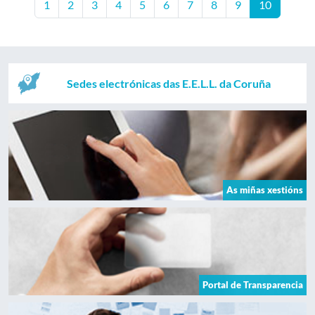
1
2
3
4
5
6
7
8
9
10
Sedes electrónicas das E.E.L.L. da Coruña
As miñas xestións
Portal de Transparencia