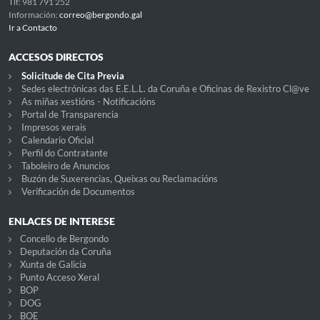
Tlf: 981 791 252
Información:
correo@bergondo.gal
Ir a Contacto
ACCESOS DIRECTOS
Solicitude de Cita Previa
Sedes electrónicas das E.E.L.L. da Coruña e Oficinas de Rexistro Cl@ve
As miñas xestións - Notificacións
Portal de Transparencia
Impresos xerais
Calendario Oficial
Perfil do Contratante
Taboleiro de Anuncios
Buzón de Suxerencias, Queixas ou Reclamacións
Verificación de Documentos
ENLACES DE INTERESE
Concello de Bergondo
Deputación da Coruña
Xunta de Galicia
Punto Acceso Xeral
BOP
DOG
BOE