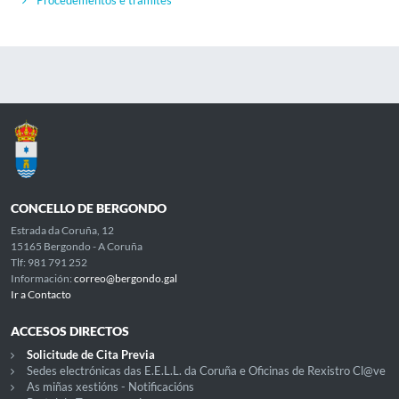
Procedementos e trámites
CONCELLO DE BERGONDO
Estrada da Coruña, 12
15165 Bergondo - A Coruña
Tlf: 981 791 252
Información:
correo@bergondo.gal
Ir a Contacto
ACCESOS DIRECTOS
Solicitude de Cita Previa
Sedes electrónicas das E.E.L.L. da Coruña e Oficinas de Rexistro Cl@ve
As miñas xestións - Notificacións