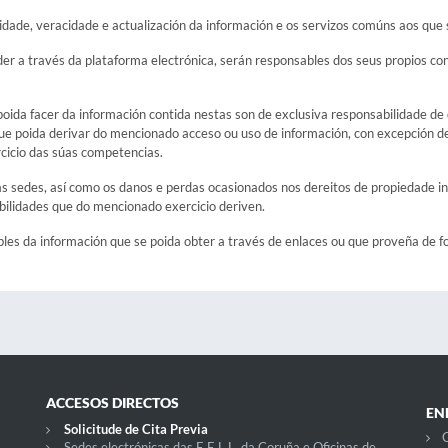
dade, veracidade e actualización da información e os servizos comúns aos que s
er a través da plataforma electrónica, serán responsables dos seus propios con
oida facer da información contida nestas son de exclusiva responsabilidade de q
e poida derivar do mencionado acceso ou uso de información, con excepción de 
rcicio das súas competencias.
as sedes, así como os danos e perdas ocasionados nos dereitos de propiedade inte
bilidades que do mencionado exercicio deriven.
les da información que se poida obter a través de enlaces ou que proveña de fo
ACCESOS DIRECTOS
EN
Solicitude de Cita Previa
C
Sedes electrónicas das E.E.L.L. da Coruña e Oficinas de