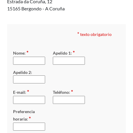
Estrada da Coruña, 12
15165 Bergondo - A Coruña
*
texto obrigatorio
*
*
Nome:
Apelido 1:
Apelido 2:
*
*
E-mail:
Teléfono:
Preferencia
*
horaria: