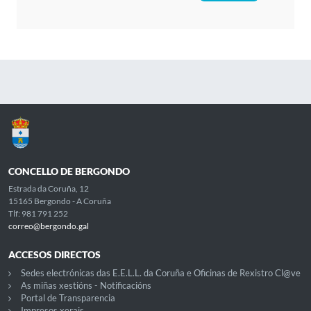
CONCELLO DE BERGONDO
Estrada da Coruña, 12
15165 Bergondo - A Coruña
Tlf: 981 791 252
correo@bergondo.gal
ACCESOS DIRECTOS
Sedes electrónicas das E.E.L.L. da Coruña e Oficinas de Rexistro Cl@ve
As miñas xestións - Notificacións
Portal de Transparencia
Impresos xerais