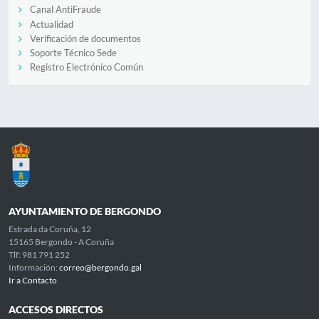
Canal AntiFraude
Actualidad
Verificación de documentos
Soporte Técnico Sede
Registro Electrónico Común
AYUNTAMIENTO DE BERGONDO
Estrada da Coruña, 12
15165 Bergondo - A Coruña
Tlf: 981 791 252
Información:
correo@bergondo.gal
Ir a Contacto
ACCESOS DIRECTOS